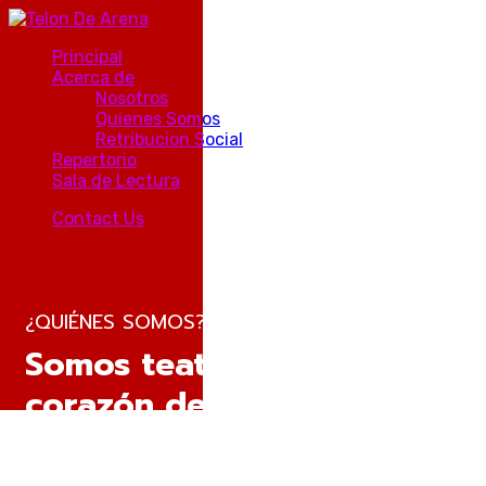
Principal
Acerca de
Nosotros
Quienes Somos
Retribucion Social
Repertorio
Sala de Lectura
Contact Us
¿QUIÉNES SOMOS?
Somos teatro en
el
corazón de la ciudad