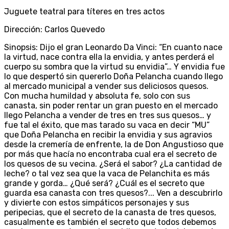
Juguete teatral para títeres en tres actos
Dirección: Carlos Quevedo
Sinopsis: Dijo el gran Leonardo Da Vinci: “En cuanto nace
la virtud, nace contra ella la envidia, y antes perderá el
cuerpo su sombra que la virtud su envidia”… Y envidia fue
lo que despertó sin quererlo Doña Pelancha cuando llego
al mercado municipal a vender sus deliciosos quesos.
Con mucha humildad y absoluta fe, solo con sus
canasta, sin poder rentar un gran puesto en el mercado
llego Pelancha a vender de tres en tres sus quesos… y
fue tal el éxito, que mas tarado su vaca en decir “MU”
que Doña Pelancha en recibir la envidia y sus agravios
desde la cremería de enfrente, la de Don Angustioso que
por más que hacía no encontraba cual era el secreto de
los quesos de su vecina. ¿Será el sabor? ¿La cantidad de
leche? o tal vez sea que la vaca de Pelanchita es más
grande y gorda… ¿Qué será? ¿Cuál es el secreto que
guarda esa canasta con tres quesos?... Ven a descubrirlo
y divierte con estos simpáticos personajes y sus
peripecias, que el secreto de la canasta de tres quesos,
casualmente es también el secreto que todos debemos