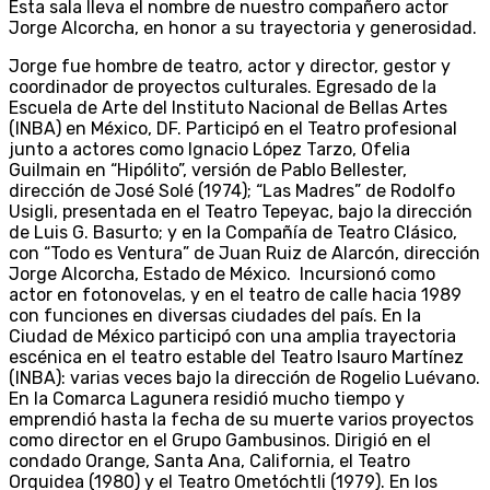
Esta sala lleva el nombre de nuestro compañero actor
Jorge Alcorcha, en honor a su trayectoria y generosidad.
Jorge fue hombre de teatro, actor y director, gestor y
coordinador de proyectos culturales. Egresado de la
Escuela de Arte del Instituto Nacional de Bellas Artes
(INBA) en México, DF. Participó en el Teatro profesional
junto a actores como Ignacio López Tarzo, Ofelia
Guilmain en “Hipólito”, versión de Pablo Bellester,
dirección de José Solé (1974); “Las Madres” de Rodolfo
Usigli, presentada en el Teatro Tepeyac, bajo la dirección
de Luis G. Basurto; y en la Compañía de Teatro Clásico,
con “Todo es Ventura” de Juan Ruiz de Alarcón, dirección
Jorge Alcorcha, Estado de México. Incursionó como
actor en fotonovelas, y en el teatro de calle hacia 1989
con funciones en diversas ciudades del país. En la
Ciudad de México participó con una amplia trayectoria
escénica en el teatro estable del Teatro Isauro Martínez
(INBA): varias veces bajo la dirección de Rogelio Luévano.
En la Comarca Lagunera residió mucho tiempo y
emprendió hasta la fecha de su muerte varios proyectos
como director en el Grupo Gambusinos. Dirigió en el
condado Orange, Santa Ana, California, el Teatro
Orquidea (1980) y el Teatro Ometóchtli (1979). En los